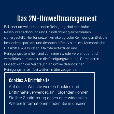
Das 2M-Umweltmanagement
Bei einer umweltschonenden Reinigung sind eine hohe
Ressourcenschonung und Gründlichkeit gleichermaßen
sichergestellt. Hierfür setzen wir ökologische Reinigungsmittel, die
besonders sparsam und dennoch effektiv sind, ein. Mechanische
Hilfsmittel wie Bürsten, Mikrofasertextilien und
Reinigungsutensilien sind zum einen wiederverwendbar und
verstärken zum anderen die Reinigungswirkung. Durch deren
Einsatz kann der Verbrauch an umweltfreundlichen
Reinigungsmitteln bei weiterhin überzeugendem
Reinigungsergebnis entsprechend reduziert werden. Mit
Cookies & Drittinhalte
Dosierhilfen entsteht ebenfalls eine Reduzierung des
Reinigungsmittelverbrauchs.
Auf dieser Website werden Cookies und
Drittinhalte verwendet. Im Folgenden können
Mehr zur Gebäudereinigung
Sie Ihre Zustimmung geben oder widerrufen.
Weitere Informationen finden Sie in unserer
Datenschutzerklärung.
Mehr zu den Spezialservices