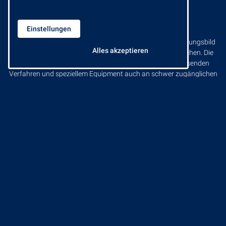
Datenschutzerklärung.
Glasreinigung
Einstellungen
Glasreinigung ist entscheidend für Funktion und Erscheinungsbild
Alles ablehnen
Alles akzeptieren
von Gebäuden – von Fenstern bis zu komplexen Glasflächen. Die
2M Gruppe sorgt mit geschulten Fachkräften, dem passenden
Verfahren und speziellem Equipment auch an schwer zugänglichen
Stellen für streifenfreie Sauberkeit und professionelle Ergebnisse.