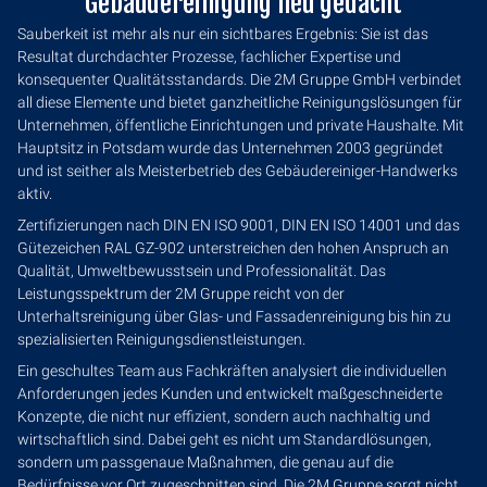
Gebäudereinigung neu gedacht
Sauberkeit ist mehr als nur ein sichtbares Ergebnis: Sie ist das
Resultat durchdachter Prozesse, fachlicher Expertise und
konsequenter Qualitätsstandards. Die 2M Gruppe GmbH verbindet
all diese Elemente und bietet ganzheitliche Reinigungslösungen für
Unternehmen, öffentliche Einrichtungen und private Haushalte. Mit
Hauptsitz in Potsdam wurde das Unternehmen 2003 gegründet
und ist seither als Meisterbetrieb des Gebäudereiniger-Handwerks
aktiv.
Zertifizierungen nach DIN EN ISO 9001, DIN EN ISO 14001 und das
Gütezeichen RAL GZ-902 unterstreichen den hohen Anspruch an
Qualität, Umweltbewusstsein und Professionalität. Das
Leistungsspektrum der 2M Gruppe reicht von der
Unterhaltsreinigung über Glas- und Fassadenreinigung bis hin zu
spezialisierten Reinigungsdienstleistungen.
Ein geschultes Team aus Fachkräften analysiert die individuellen
Anforderungen jedes Kunden und entwickelt maßgeschneiderte
Konzepte, die nicht nur effizient, sondern auch nachhaltig und
wirtschaftlich sind. Dabei geht es nicht um Standardlösungen,
sondern um passgenaue Maßnahmen, die genau auf die
Bedürfnisse vor Ort zugeschnitten sind. Die 2M Gruppe sorgt nicht