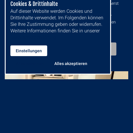
Cookies & Drittinhalte
verbessert. Darüber hinaus erweist sich die Lösung als äußerst
wirtschaftlich, da eine Sanierung kürzer dauert als eine
Auf dieser Website werden Cookies und
Neuverlegung, die Haltbarkeit deutlich steigt (bei minimaler
Drittinhalte verwendet. Im Folgenden können
Ausfallzeit) und einzelne Stellen des Bodens repariert werden
Sie Ihre Zustimmung geben oder widerrufen.
können.
Weitere Informationen finden Sie in unserer
Datenschutzerklärung.
Jetzt unverbindliches Angebot anfordern!
Einstellungen
Alles ablehnen
Alles akzeptieren