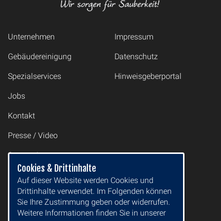
Unternehmen
Impressum
Gebäudereinigung
Datenschutz
Spezialservices
Hinweisgeberportal
Jobs
Kontakt
Presse / Video
Sponsoring
Cookies & Drittinhalte
Auf dieser Website werden Cookies und
2M Gruppe GmbH
Drittinhalte verwendet. Im Folgenden können
Drewitzer Straße 50
Sie Ihre Zustimmung geben oder widerrufen.
14478 Potsdam
Weitere Informationen finden Sie in unserer