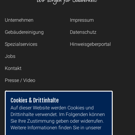
Unternehmen
Impressum
Gebäudereinigung
Datenschutz
Spezialservices
Hinweisgeberportal
Jobs
Kontakt
Presse / Video
Sponsoring
Cookies & Drittinhalte
Auf dieser Website werden Cookies und
2M Gruppe GmbH
Drittinhalte verwendet. Im Folgenden können
Drewitzer Straße 50
Sie Ihre Zustimmung geben oder widerrufen.
14478 Potsdam
Weitere Informationen finden Sie in unserer
E-Mail:
office@2m-gruppe.de
Datenschutzerklärung.