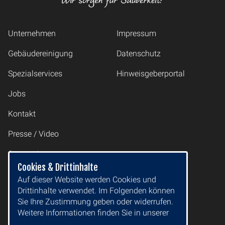
Unternehmen
Impressum
Gebäudereinigung
Datenschutz
Spezialservices
Hinweisgeberportal
Jobs
Kontakt
Presse / Video
Sponsoring
Cookies & Drittinhalte
Auf dieser Website werden Cookies und
2M Gruppe GmbH
Drittinhalte verwendet. Im Folgenden können
Drewitzer Straße 50
Sie Ihre Zustimmung geben oder widerrufen.
14478 Potsdam
Weitere Informationen finden Sie in unserer
E-Mail:
office@2m-gruppe.de
Datenschutzerklärung.